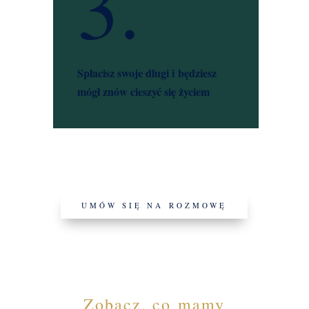
3.
Spłacisz swoje długi i będziesz
mógł znów cieszyć się życiem
UMÓW SIĘ NA ROZMOWĘ
Zobacz, co mamy