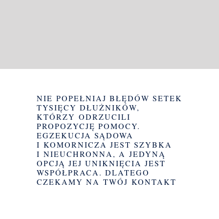
wspólnie plan spłat i pomożemy Ci go realizować.
Uzupełnij formularz kontaktowy poniżej lub zadzwoń:
+48 533 773 747
NIE POPEŁNIAJ BŁĘDÓW SETEK
TYSIĘCY DŁUŻNIKÓW,
KTÓRZY ODRZUCILI
PROPOZYCJĘ POMOCY.
EGZEKUCJA SĄDOWA
I KOMORNICZA JEST SZYBKA
I NIEUCHRONNA, A JEDYNĄ
OPCJĄ JEJ UNIKNIĘCIA JEST
WSPÓŁPRACA. DLATEGO
CZEKAMY NA TWÓJ KONTAKT