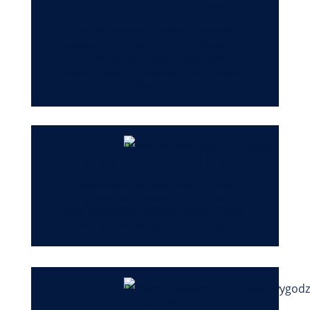
I BEZPIECZEŃSTWO
Działamy etycznie i zgodnie z zasadami
przyjętymi przez branżę finansową. Naszym celem
jest stworzenie bezpiecznej atmosfery,
w której wspólnie rozwiążemy Twoje problemy
finansowe
WIERZYMY W CIEBIE
Zależy nam, abyś spłacił dług i wyszedł
z tej współpracy wzmocniony – jako osoba,
która potrafi wziąć odpowiedzialność za swoje
finanse i podnieść się z trudnej sytuacji
MYŚLIMY