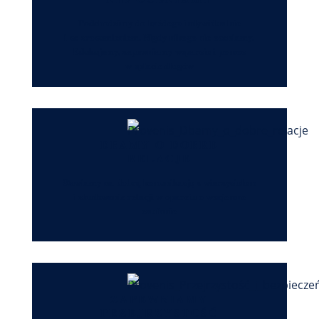
Podchodzimy do każdego indywidualnie
i ze zrozumieniem. Nigdy nikogo nie oceniamy.
Edukujemy, zapewniamy wsparcie i pomoc
w spłacie długów
DBAMY O DOBRE
RELACJE
Stawiamy na dobrą komunikację z wierzycielem
i zbudowanie relacji w oparciu o wzajemne
zaufanie
ZAPEWNIAMY
PRZEJRZYSTOŚĆ