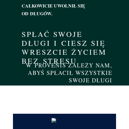
CAŁKOWICIE UWOLNIŁ SIĘ
OD DŁUGÓW.
SPŁAĆ SWOJE
DŁUGI I CIESZ SIĘ
WRESZCIE ŻYCIEM
BEZ STRESU
W PROVENIS ZALEŻY NAM,
ABYŚ SPŁACIŁ WSZYSTKIE
SWOJE DŁUGI
NIE OCENIAMY