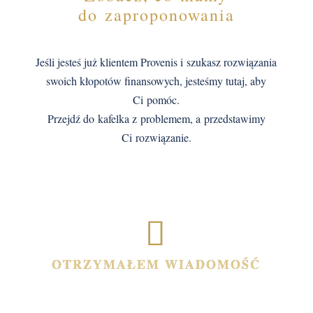
do zaproponowania
Jeśli jesteś już klientem Provenis i szukasz rozwiązania
swoich kłopotów finansowych, jesteśmy tutaj, aby
Ci pomóc.
Przejdź do kafelka z problemem, a przedstawimy
Ci rozwiązanie.
message
OTRZYMAŁEM WIADOMOŚĆ
2
Jeśli otrzymałeś od nas pismo, SMS-a lub maila
i nie wszystko jest dla Ciebie jasne, to skontaktuj się