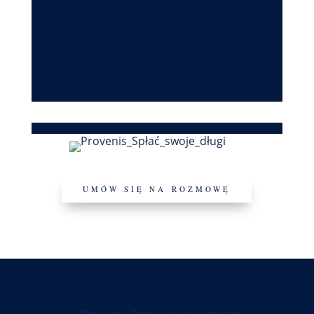
O TWOJEJ WYGODZIE
Zawsze postaramy się znaleźć dogodny dla Ciebie
kanał kontaktu, by zapewnić Ci maksimum
wygody podczas ustalania z nami planu
Twoich spłat
UMÓW SIĘ NA ROZMOWĘ